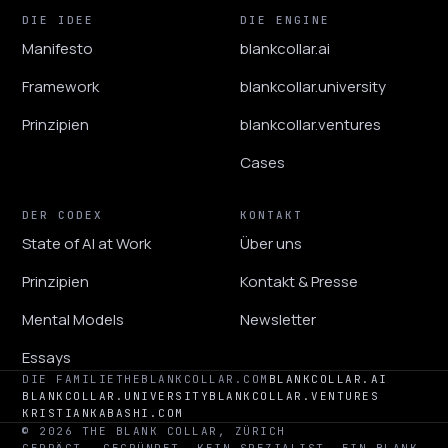
DIE IDEE
DIE ENGINE
Manifesto
blankcollar.ai
Framework
blankcollar.university
Prinzipien
blankcollar.ventures
Cases
DER CODEX
KONTAKT
State of AI at Work
Über uns
Prinzipien
Kontakt & Presse
Mental Models
Newsletter
Essays
DIE FAMILIE
THEBLANKCOLLAR.COM
BLANKCOLLAR.AI
BLANKCOLLAR.UNIVERSITY
BLANKCOLLAR.VENTURES
KRISTIANKABASHI.COM
© 2026 THE BLANK COLLAR, ZÜRICH
GEPRÄGT
GEGRÜNDET
KEIN SPEZIALIST. EIN BLANK