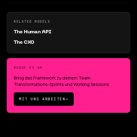
RELATED MODELS
The Human API
The CXO
WENDE ES AN
Bring das Framework zu deinem Team:
Transformations-Sprints und Working Sessions.
MIT UNS ARBEITEN
→