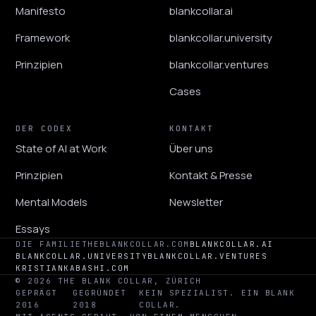
Manifesto
blankcollar.ai
Framework
blankcollar.university
Prinzipien
blankcollar.ventures
Cases
DER CODEX
KONTAKT
State of AI at Work
Über uns
Prinzipien
Kontakt & Presse
Mental Models
Newsletter
Essays
DIE FAMILIE
THEBLANKCOLLAR.COM
BLANKCOLLAR.AI
BLANKCOLLAR.UNIVERSITY
BLANKCOLLAR.VENTURES
KRISTIANKABASHI.COM
© 2026 THE BLANK COLLAR, ZÜRICH
GEPRÄGT
GEGRÜNDET
KEIN SPEZIALIST. EIN BLANK
2016
2018
COLLAR.