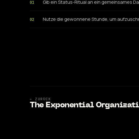
Gib ein Status-Ritual an ein gemeinsames D
01
Nutze die gewonnene Stunde, um aufzuschre
02
← ZURÜCK
The Exponential Organizat