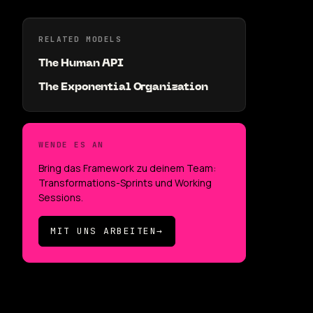
RELATED MODELS
The Human API
The Exponential Organization
WENDE ES AN
Bring das Framework zu deinem Team:
Transformations-Sprints und Working
Sessions.
MIT UNS ARBEITEN
→