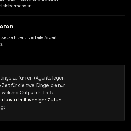
gleichermassen.
eren
etze Intent, verteile Arbeit,
s.
etings zu führen (Agents legen
Zeit für die zwei Dinge, die nur
, welcher Output die Latte
nts wird mit weniger Zutun
agt.