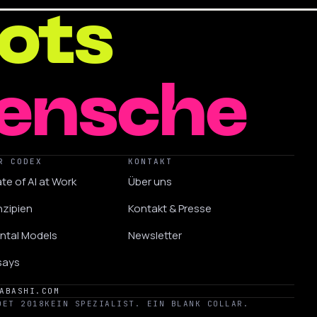
ots
enschen
R CODEX
KONTAKT
te of AI at Work
Über uns
nzipien
Kontakt & Presse
ntal Models
Newsletter
says
ABASHI.COM
DET 2018
KEIN SPEZIALIST. EIN BLANK COLLAR.