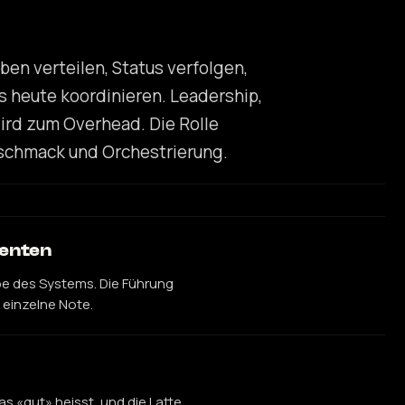
en verteilen, Status verfolgen,
s heute koordinieren. Leadership,
ird zum Overhead. Die Rolle
eschmack und Orchestrierung.
enten
abe des Systems. Die Führung
e einzelne Note.
as «gut» heisst, und die Latte