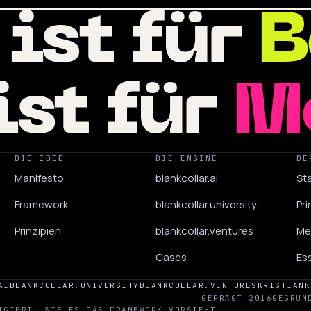
 ist für
B
ist für
M
DIE IDEE
DIE ENGINE
DE
Manifesto
blankcollar.ai
Sta
Framework
blankcollar.university
Pri
Prinzipien
blankcollar.ventures
Me
Cases
Es
AI
BLANKCOLLAR.UNIVERSITY
BLANKCOLLAR.VENTURES
KRISTIANK
GEPRÄGT 2016
GEGRÜN
IGIERT, WIE ES DAS FRAMEWORK VORSIEHT.