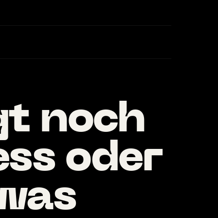
gt noch
ess oder
 was