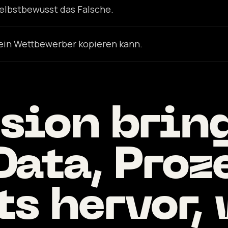
selbstbewusst das Falsche.
 kein Wettbewerber kopieren kann.
sion brin
Data, Proz
ts hervor,