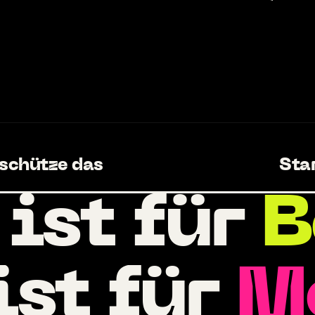
 schütze das
Star
 ist für
B
ist für
M