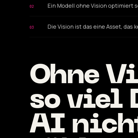
Ein Modell ohne Vision optimiert 
02
Die Vision ist das eine Asset, das
03
Ohne Vi
so viel 
AI nich