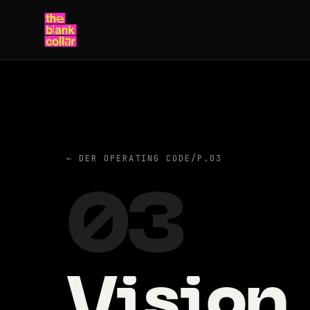
← DER OPERATING CODE
/
P.03
03
Vision