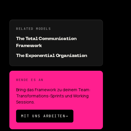
RELATED MODELS
The Total Communication
Framework
The Exponential Organization
WENDE ES AN
Bring das Framework zu deinem Team:
Transformations-Sprints und Working
Sessions.
MIT UNS ARBEITEN
→