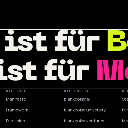
 ist für
B
ist für
M
DIE IDEE
DIE ENGINE
DE
Manifesto
blankcollar.ai
Sta
Framework
blankcollar.university
Pri
Prinzipien
blankcollar.ventures
Me