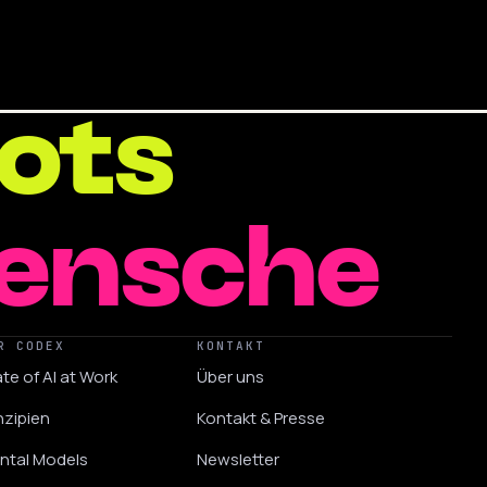
ots
enschen
R CODEX
KONTAKT
te of AI at Work
Über uns
nzipien
Kontakt & Presse
ntal Models
Newsletter