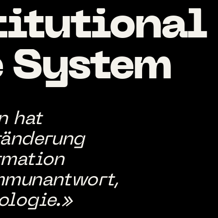
titutional
e
System
n hat
ränderung
rmation
Immunantwort,
ologie.»