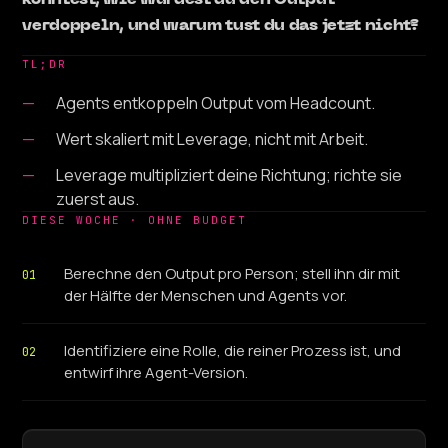
könntest, wie würdest du den Output
verdoppeln, und warum tust du das jetzt nicht?
TL;DR
Agents entkoppeln Output vom Headcount.
Wert skaliert mit Leverage, nicht mit Arbeit.
Leverage multipliziert deine Richtung; richte sie
zuerst aus.
DIESE WOCHE · OHNE BUDGET
Berechne den Output pro Person; stell ihn dir mit
01
der Hälfte der Menschen und Agents vor.
Identifiziere eine Rolle, die reiner Prozess ist, und
02
entwirf ihre Agent-Version.