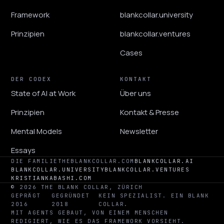
Framework
blankcollar.university
Prinzipien
blankcollar.ventures
Cases
DER CODEX
KONTAKT
State of AI at Work
Über uns
Prinzipien
Kontakt & Presse
Mental Models
Newsletter
Essays
DIE FAMILIE
THEBLANKCOLLAR.COM
BLANKCOLLAR.AI
BLANKCOLLAR.UNIVERSITY
BLANKCOLLAR.VENTURES
KRISTIANKABASHI.COM
© 2026 THE BLANK COLLAR, ZÜRICH
GEPRÄGT
GEGRÜNDET
KEIN SPEZIALIST. EIN BLANK
2016
2018
COLLAR.
MIT AGENTS GEBAUT, VON EINEM MENSCHEN
REDIGIERT, WIE ES DAS FRAMEWORK VORSIEHT.